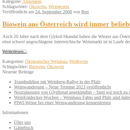
Kategorie:
Allgemein
Schlagwörter:
Ökowein
,
Weingesetz
Veröffentlicht am
24. September 2008
von
Ben
Biowein aus Österreich wird immer belieb
Auch 20 Jahre nach dem Glykol-Skandal haben die Winzer aus Öster
einst schwer angeschlagene österreichische Weinmarkt ist in Laufe de
Weiterlesen...
Kategorien:
Ökologischer Weinbau
,
Weißwein
Schlagwörter:
Biowein
,
Ökowein
Neueste Beiträge
Teambuilding mit Weinberg-Rallye in der Pfalz
Weinwanderung – Neue Termine 2023 veröffentlicht
Neuzulassung von Glyphosat angekündigt – Sind wir noch zu r
WeinEntdecker-Wochen – Weinhaus Fabio und Pfalz sind dabe
PIWI-Weine bei einer Weinwanderung kennenlernen
Informationen
Über uns
Gästebuch