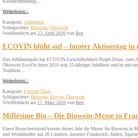
Klonbestimmung…
Weiterlesen...
Kategorie:
Allgemein
Schlagwörter:
Biowein
,
Ökowein
Veröffentlicht am
23. April 2010
von
Ben
ECOVIN blüht auf – bunter Aktionstag in
Das Jubiläumsjahr hat ECOVIN-Geschäftsführer Ralph Dejas zum Anl
Ökowein EcoVin feiert 2010 sein 25-jähriges Jubiläum und ist mit r
Tradition…
Weiterlesen...
Kategorie:
Freizeit-Tipps
Schlagwörter:
Biowein
,
Ecovin
,
Ökowein
Veröffentlicht am
17. März 2010
von
Ben
Millésime Bio – Die Biowein-Messe in Fra
Einen Besucherrekord konnte dieses Jahr die Messe für Biowein in M
und Weinhändler aus 26 Ländern, darunter Frankreich, Italien, Spani