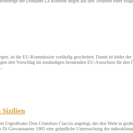
einberge der Domaine La Rourède liegen auf den Terassen einer Hüge
gen, ist die EU-Kommission vorläufig gescheitert. Damit ist leider der 
gen den Vorschlag im zuständigen beratenden EU-Ausschuss für den 
.…
 Sizilien
großvater Don Cristoforo Ciaccio angelegt, der den Wein in großen 
lio Di Giovannaeine 1985 eine gründliche Untersuchung der mikroklimat