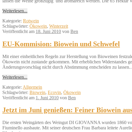
lassen die Weine großzügig und aromareich werden. Die 65 Hektar W
Weiterlesen...
Kategorie:
Rotwein
Schlagwörter:
Ökowein
,
Winterzeit
Veröffentlicht am
18. Juni 2010
von
Ben
EU-Kommision: Biowein und Schwefel
Mit einer einheitlichen Regeln zur Herstellung von Bioweinen festzule
Ökowein nicht zustande gekommen. Mit erheblichen Widerstandes ge
Änderungsvorschlag nicht durch Abstimmung entscheiden zu lassen
Weiterlesen...
Kategorie:
Allgemein
Schlagwörter:
Biowein
,
Ecovin
,
Ökowein
Veröffentlicht am
1. Juni 2010
von
Ben
Jetzt im Juni genießen: Feiner Biowein aus
Die ersten Weingärten des Weingut DI GIOVANNA wurden 1860 vom Ur
Fiuminello ausbaute. Mit seiner deutschen Frau Barbara leitete Aure