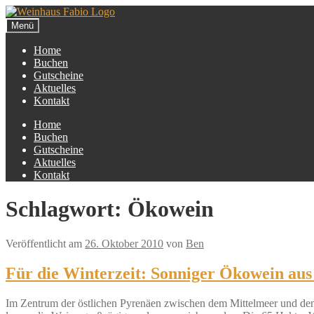
Zur
Zum
Navigation
Inhalt
Menü
springen
springen
Home
Buchen
Gutscheine
Aktuelles
Kontakt
Home
Buchen
Gutscheine
Aktuelles
Kontakt
Schlagwort:
Ökowein
Veröffentlicht am
26. Oktober 2010
von
Ben
Für die Winterzeit: Sonniger Ökowein au
Im Zentrum der östlichen Pyrenäen zwischen dem Mittelmeer und den