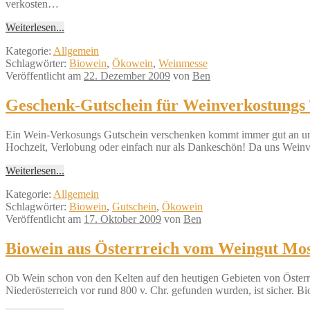
verkosten…
Weiterlesen...
Kategorie:
Allgemein
Schlagwörter:
Biowein
,
Ökowein
,
Weinmesse
Veröffentlicht am
22. Dezember 2009
von
Ben
Geschenk-Gutschein für Weinverkostungs
Ein Wein-Verkosungs Gutschein verschenken kommt immer gut an und 
Hochzeit, Verlobung oder einfach nur als Dankeschön! Da uns Weinve
Weiterlesen...
Kategorie:
Allgemein
Schlagwörter:
Biowein
,
Gutschein
,
Ökowein
Veröffentlicht am
17. Oktober 2009
von
Ben
Biowein aus Österrreich vom Weingut Mo
Ob Wein schon von den Kelten auf den heutigen Gebieten von Österreic
Niederösterreich vor rund 800 v. Chr. gefunden wurden, ist sicher. Bi