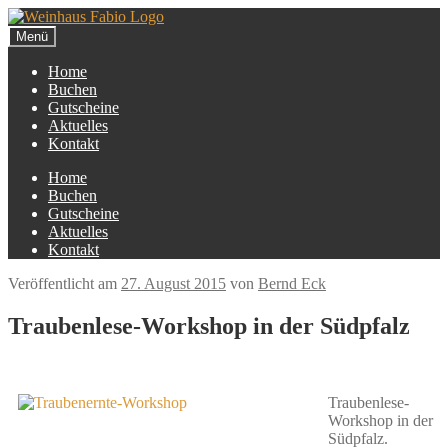
Zur
Zum
Navigation
Inhalt
Menü
springen
springen
Home
Buchen
Gutscheine
Aktuelles
Kontakt
Home
Buchen
Gutscheine
Aktuelles
Kontakt
Veröffentlicht am
27. August 2015
von
Bernd Eck
Traubenlese-Workshop in der Südpfalz
Traubenlese-
Workshop in der
Südpfalz.