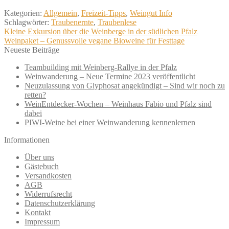
Kategorien:
Allgemein
,
Freizeit-Tipps
,
Weingut Info
Schlagwörter:
Traubenernte
,
Traubenlese
Beitragsnavigation
Vorheriger
Kleine Exkursion über die Weinberge in der südlichen Pfalz
Beitrag:
Nächster
Weinpaket – Genussvolle vegane Bioweine für Festtage
Beitrag:
Neueste Beiträge
Teambuilding mit Weinberg-Rallye in der Pfalz
Weinwanderung – Neue Termine 2023 veröffentlicht
Neuzulassung von Glyphosat angekündigt – Sind wir noch zu
retten?
WeinEntdecker-Wochen – Weinhaus Fabio und Pfalz sind
dabei
PIWI-Weine bei einer Weinwanderung kennenlernen
Informationen
Über uns
Gästebuch
Versandkosten
AGB
Widerrufsrecht
Datenschutzerklärung
Kontakt
Impressum