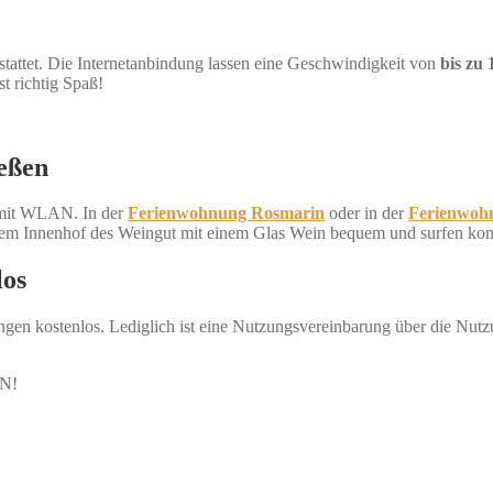
tattet. Die Internetanbindung lassen eine Geschwindigkeit von
bis zu 
t richtig Spaß!
eßen
t mit WLAN. In der
Ferienwohnung Rosmarin
oder in der
Ferienwoh
nem Innenhof des Weingut mit einem Glas Wein bequem und surfen komf
los
 kostenlos. Lediglich ist eine Nutzungsvereinbarung über die Nutzun
AN!