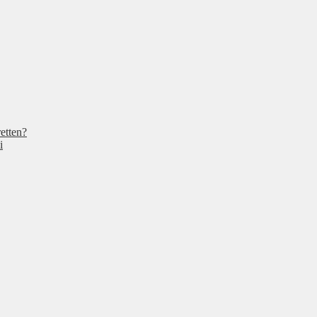
etten?
i