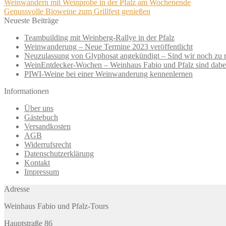
Beitragsnavigation
Vorheriger
Weinwandern mit Weinprobe in der Pfalz am Wochenende
Beitrag:
Nächster
Genussvolle Bioweine zum Grillfest genießen
Beitrag:
Neueste Beiträge
Teambuilding mit Weinberg-Rallye in der Pfalz
Weinwanderung – Neue Termine 2023 veröffentlicht
Neuzulassung von Glyphosat angekündigt – Sind wir noch zu r
WeinEntdecker-Wochen – Weinhaus Fabio und Pfalz sind dabe
PIWI-Weine bei einer Weinwanderung kennenlernen
Informationen
Über uns
Gästebuch
Versandkosten
AGB
Widerrufsrecht
Datenschutzerklärung
Kontakt
Impressum
Adresse
Weinhaus Fabio und Pfalz-Tours
Hauptstraße 86