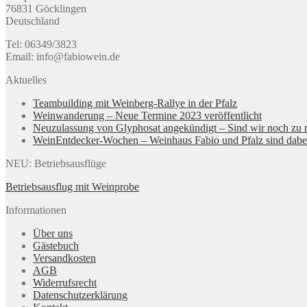
76831 Göcklingen
Deutschland
Tel: 06349/3823
Email: info@fabiowein.de
Aktuelles
Teambuilding mit Weinberg-Rallye in der Pfalz
Weinwanderung – Neue Termine 2023 veröffentlicht
Neuzulassung von Glyphosat angekündigt – Sind wir noch zu r
WeinEntdecker-Wochen – Weinhaus Fabio und Pfalz sind dabe
NEU: Betriebsausflüge
Betriebsausflug mit Weinprobe
Informationen
Über uns
Gästebuch
Versandkosten
AGB
Widerrufsrecht
Datenschutzerklärung