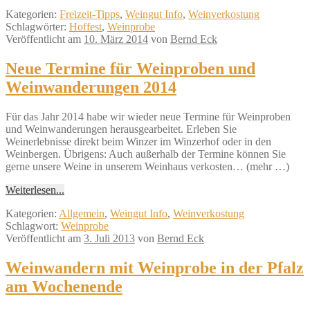
Kategorien:
Freizeit-Tipps
,
Weingut Info
,
Weinverkostung
Schlagwörter:
Hoffest
,
Weinprobe
Veröffentlicht am
10. März 2014
von
Bernd Eck
Neue Termine für Weinproben und
Weinwanderungen 2014
Für das Jahr 2014 habe wir wieder neue Termine für Weinproben
und Weinwanderungen herausgearbeitet. Erleben Sie
Weinerlebnisse direkt beim Winzer im Winzerhof oder in den
Weinbergen. Übrigens: Auch außerhalb der Termine können Sie
gerne unsere Weine in unserem Weinhaus verkosten… (mehr …)
Weiterlesen...
Kategorien:
Allgemein
,
Weingut Info
,
Weinverkostung
Schlagwort:
Weinprobe
Veröffentlicht am
3. Juli 2013
von
Bernd Eck
Weinwandern mit Weinprobe in der Pfalz
am Wochenende