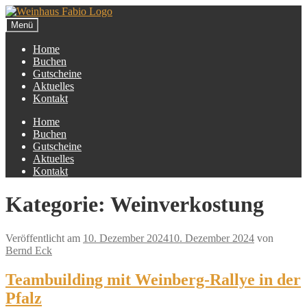
Zur
Zum
Navigation
Inhalt
Menü
springen
springen
Home
Buchen
Gutscheine
Aktuelles
Kontakt
Home
Buchen
Gutscheine
Aktuelles
Kontakt
Kategorie:
Weinverkostung
Veröffentlicht am
10. Dezember 2024
10. Dezember 2024
von
Bernd Eck
Teambuilding mit Weinberg-Rallye in der
Pfalz