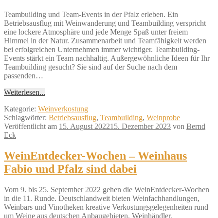
Teambuilding und Team-Events in der Pfalz erleben. Ein
Betriebsausflug mit Weinwanderung und Teambuilding verspricht
eine lockere Atmosphäre und jede Menge Spaß unter freiem
Himmel in der Natur. Zusammenarbeit und Teamfähigkeit werden
bei erfolgreichen Unternehmen immer wichtiger. Teambuilding-
Events stärkt ein Team nachhaltig. Außergewöhnliche Ideen für Ihr
Teambuilding gesucht? Sie sind auf der Suche nach dem
passenden…
Weiterlesen...
Kategorie:
Weinverkostung
Schlagwörter:
Betriebsausflug
,
Teambuilding
,
Weinprobe
Veröffentlicht am
15. August 2022
15. Dezember 2023
von
Bernd
Eck
WeinEntdecker-Wochen – Weinhaus
Fabio und Pfalz sind dabei
Vom 9. bis 25. September 2022 gehen die WeinEntdecker-Wochen
in die 11. Runde. Deutschlandweit bieten Weinfachhandlungen,
Weinbars und Vinotheken kreative Verkostungsgelegenheiten rund
um Weine aus deutschen Anbaugebieten. Weinhändler,