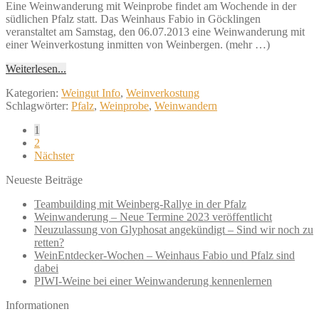
Eine Weinwanderung mit Weinprobe findet am Wochende in der
südlichen Pfalz statt. Das Weinhaus Fabio in Göcklingen
veranstaltet am Samstag, den 06.07.2013 eine Weinwanderung mit
einer Weinverkostung inmitten von Weinbergen. (mehr …)
Weiterlesen...
Kategorien:
Weingut Info
,
Weinverkostung
Schlagwörter:
Pfalz
,
Weinprobe
,
Weinwandern
Seitennummerierung
1
2
der
Nächster
Beiträge
Neueste Beiträge
Teambuilding mit Weinberg-Rallye in der Pfalz
Weinwanderung – Neue Termine 2023 veröffentlicht
Neuzulassung von Glyphosat angekündigt – Sind wir noch zu
retten?
WeinEntdecker-Wochen – Weinhaus Fabio und Pfalz sind
dabei
PIWI-Weine bei einer Weinwanderung kennenlernen
Informationen