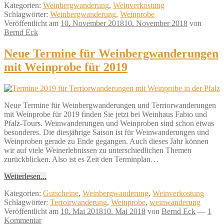
Kategorien:
Weinbergwanderung
,
Weinverkostung
Schlagwörter:
Weinbergwanderung
,
Weinprobe
Veröffentlicht am
10. November 2018
10. November 2018
von
Bernd Eck
Neue Termine für Weinbergwanderungen
mit Weinprobe für 2019
Neue Termine für Weinbergwanderungen und Terriorwanderungen
mit Weinprobe für 2019 finden Sie jetzt bei Weinhaus Fabio und
Pfalz-Tours. Weinwanderungen und Weinproben sind schon etwas
besonderes. Die diesjährige Saison ist für Weinwanderungen und
Weinproben gerade zu Ende gegangen. Auch dieses Jahr können
wir auf viele Weinerlebnissen zu unterschiedlichen Themen
zurückblicken. Also ist es Zeit den Terminplan…
Weiterlesen...
Kategorien:
Gutscheine
,
Weinbergwanderung
,
Weinverkostung
Schlagwörter:
Terroirwanderung
,
Weinprobe
,
weinwanderung
Veröffentlicht am
10. Mai 2018
10. Mai 2018
von
Bernd Eck
—
1
Kommentar